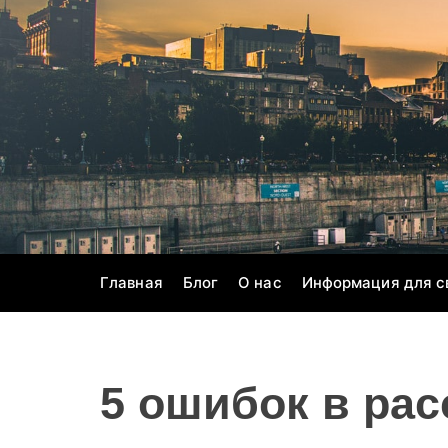
S
k
i
p
t
o
c
o
n
t
e
Главная
Блог
О нас
Информация для с
n
t
5 ошибок в рас