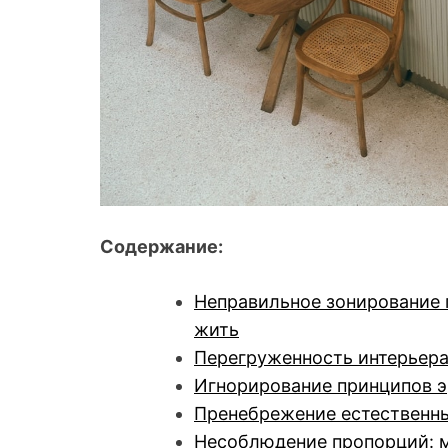
Содержание:
Неправильное зонирование 
жить
Перегруженность интерьера
Игнорирование принципов э
Пренебрежение естественн
Несоблюдение пропорций: м