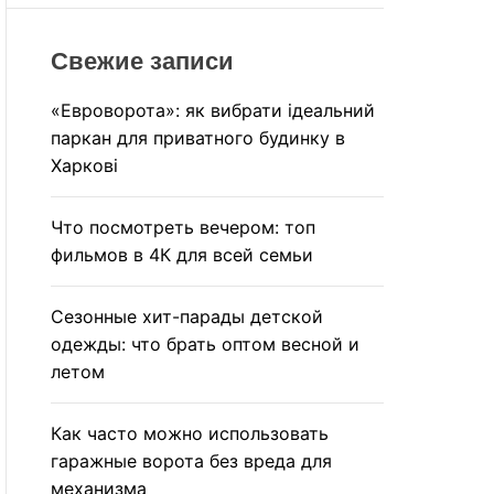
r
R
M
c
O
Свежие записи
h
D
E
«Евроворота»: як вибрати ідеальний
паркан для приватного будинку в
Харкові
Что посмотреть вечером: топ
фильмов в 4К для всей семьи
Сезонные хит-парады детской
одежды: что брать оптом весной и
летом
Как часто можно использовать
гаражные ворота без вреда для
механизма