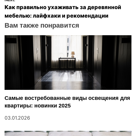
в
Как правильно ухаживать за деревянной
мебелью: лайфхаки и рекомендации
и
Вам также понравится
г
а
ц
и
я
п
Самые востребованные виды освещения для
квартиры: новинки 2025
о
03.01.2026
з
а