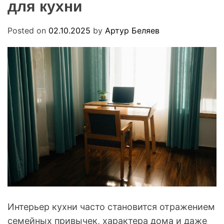
для кухни
R
u
M
a
O
D
Posted on
02.10.2025
by
Артур Беляев
E
Интерьер кухни часто становится отражением
семейных привычек, характера дома и даже