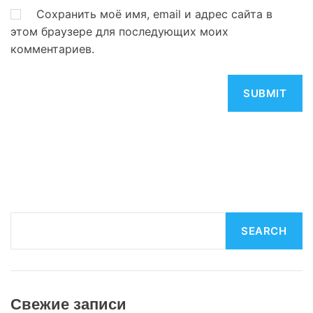
Сохранить моё имя, email и адрес сайта в
этом браузере для последующих моих
комментариев.
S
SEARCH
e
a
r
c
Свежие записи
h