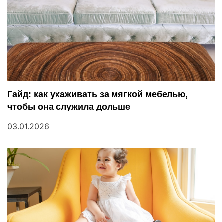
п
и
с
я
Гайд: как ухаживать за мягкой мебелью,
м
чтобы она служила дольше
03.01.2026