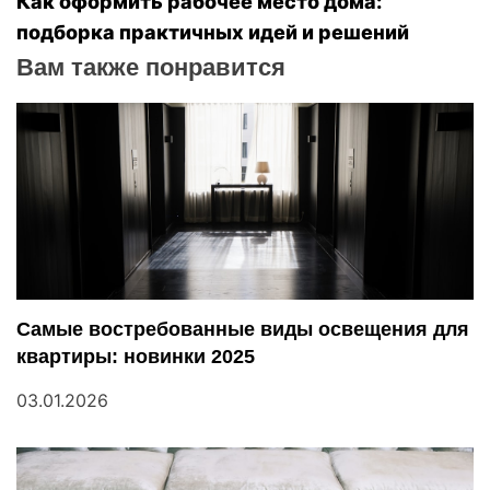
Как оформить рабочее место дома:
подборка практичных идей и решений
и
Вам также понравится
г
а
ц
и
я
п
Самые востребованные виды освещения для
квартиры: новинки 2025
о
03.01.2026
з
а