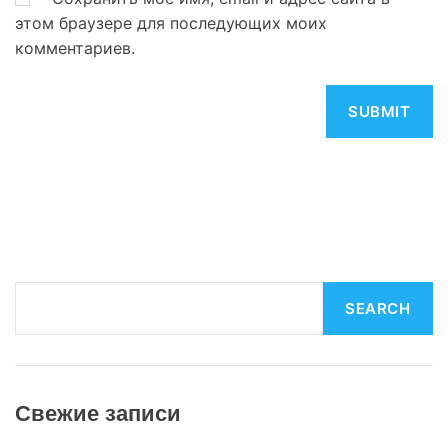
этом браузере для последующих моих
комментариев.
S
SEARCH
e
a
r
c
Свежие записи
h