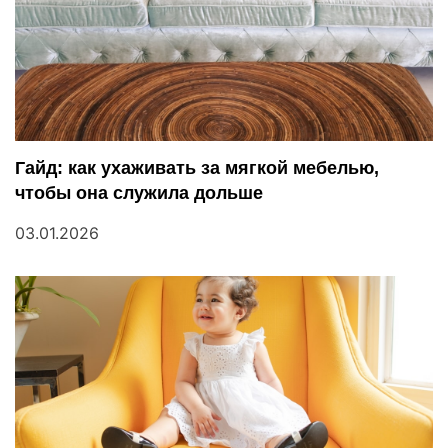
п
и
с
я
Гайд: как ухаживать за мягкой мебелью,
м
чтобы она служила дольше
03.01.2026