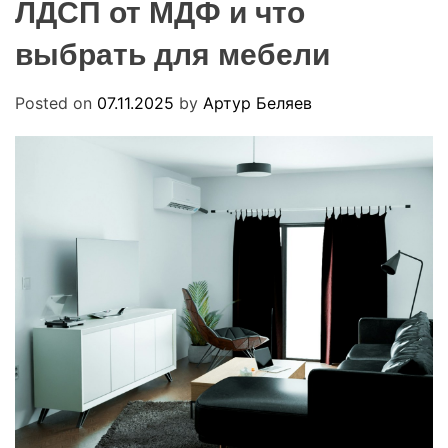
ЛДСП от МДФ и что
R
u
M
a
O
выбрать для мебели
D
E
Posted on
07.11.2025
by
Артур Беляев