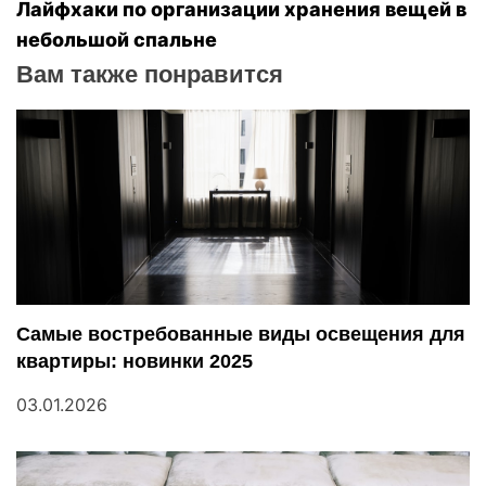
в
Лайфхаки по организации хранения вещей в
небольшой спальне
и
Вам также понравится
г
а
ц
и
я
п
Самые востребованные виды освещения для
квартиры: новинки 2025
о
03.01.2026
з
а