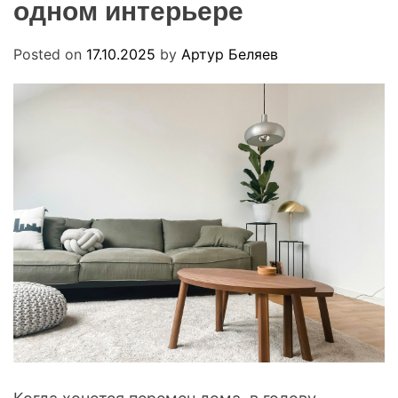
одном интерьере
R
u
M
a
O
D
Posted on
17.10.2025
by
Артур Беляев
E