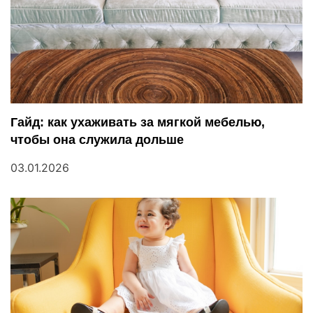
п
и
с
я
Гайд: как ухаживать за мягкой мебелью,
м
чтобы она служила дольше
03.01.2026