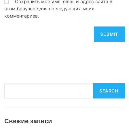
Сохранить моё имя, email и адрес сайта в
этом браузере для последующих моих
комментариев.
S
SEARCH
e
a
r
c
Свежие записи
h