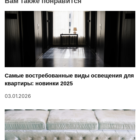
Вам также понравится
г
а
ц
и
я
п
Самые востребованные виды освещения для
квартиры: новинки 2025
о
03.01.2026
з
а
п