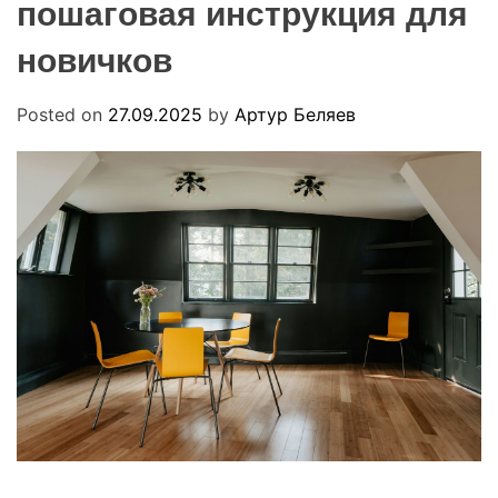
пошаговая инструкция для
R
u
M
a
O
новичков
D
E
Posted on
27.09.2025
by
Артур Беляев