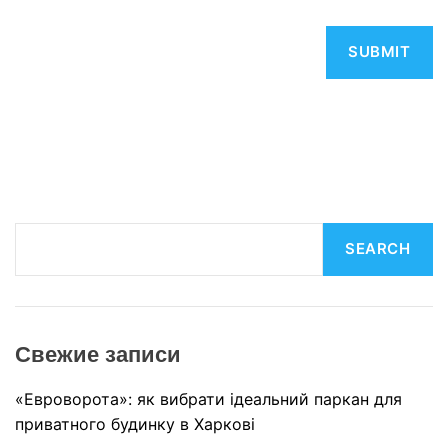
S
SEARCH
e
a
r
c
Свежие записи
h
«Евроворота»: як вибрати ідеальний паркан для
приватного будинку в Харкові