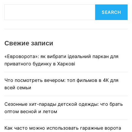
S
SEARCH
e
a
r
c
Свежие записи
h
«Евроворота»: як вибрати ідеальний паркан для
приватного будинку в Харкові
Что посмотреть вечером: топ фильмов в 4К для
всей семьи
Сезонные хит-парады детской одежды: что брать
оптом весной и летом
Как часто можно использовать гаражные ворота