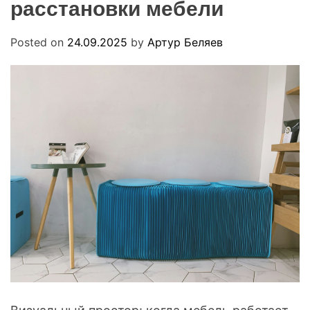
расстановки мебели
R
u
M
a
O
D
Posted on
24.09.2025
by
Артур Беляев
E