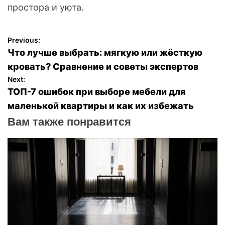
простора и уюта.
Previous:
Н
Что лучше выбрать: мягкую или жёсткую
а
кровать? Сравнение и советы экспертов
Next:
в
ТОП-7 ошибок при выборе мебели для
маленькой квартиры и как их избежать
и
Вам также понравится
г
а
ц
и
я