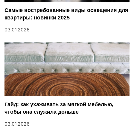
п
Самые востребованные виды освещения для
квартиры: новинки 2025
о
03.01.2026
з
а
п
и
с
я
Гайд: как ухаживать за мягкой мебелью,
м
чтобы она служила дольше
03.01.2026