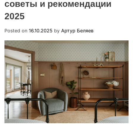
советы и рекомендации
R
u
M
a
O
2025
D
E
Posted on
16.10.2025
by
Артур Беляев