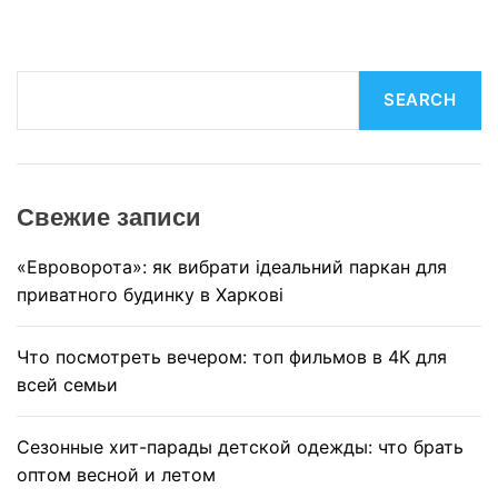
S
SEARCH
e
a
r
c
Свежие записи
h
«Евроворота»: як вибрати ідеальний паркан для
приватного будинку в Харкові
Что посмотреть вечером: топ фильмов в 4К для
всей семьи
Сезонные хит-парады детской одежды: что брать
оптом весной и летом