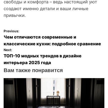
свободы и комфорта – ведь настоящий уют
создают именно детали и ваши личные
привычки.
Previous:
Н
Чем отличаются современные и
а
классические кухни: подробное сравнение
Next:
в
ТОП-10 модных трендов в дизайне
интерьера 2025 года
и
Вам также понравится
г
а
ц
и