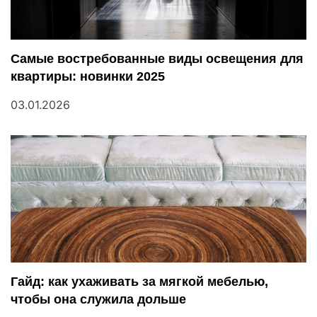
я
п
Самые востребованные виды освещения для
квартиры: новинки 2025
о
03.01.2026
з
а
п
и
с
я
Гайд: как ухаживать за мягкой мебелью,
м
чтобы она служила дольше