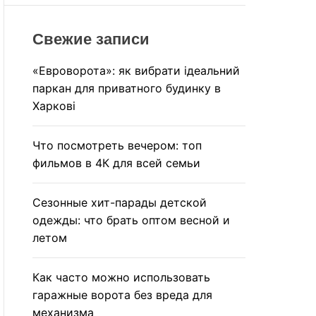
r
R
M
c
O
Свежие записи
h
D
E
«Евроворота»: як вибрати ідеальний
паркан для приватного будинку в
Харкові
Что посмотреть вечером: топ
фильмов в 4К для всей семьи
Сезонные хит-парады детской
одежды: что брать оптом весной и
летом
Как часто можно использовать
гаражные ворота без вреда для
механизма