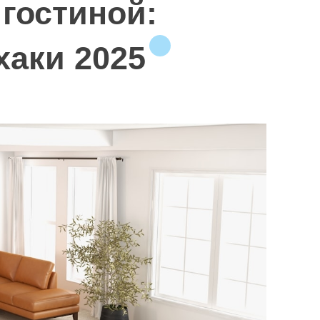
гостиной:
u
a
хаки 2025