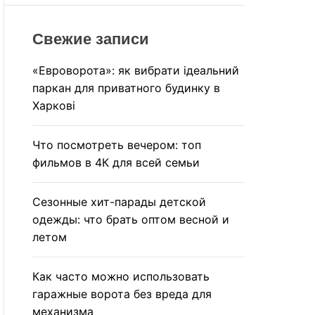
r
R
M
c
O
Свежие записи
h
D
E
«Евроворота»: як вибрати ідеальний
паркан для приватного будинку в
Харкові
Что посмотреть вечером: топ
фильмов в 4К для всей семьи
Сезонные хит-парады детской
одежды: что брать оптом весной и
летом
Как часто можно использовать
гаражные ворота без вреда для
механизма