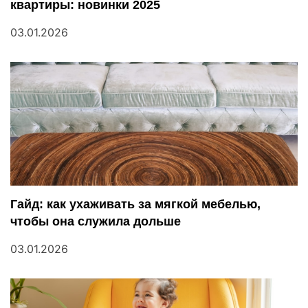
квартиры: новинки 2025
о
03.01.2026
з
а
п
и
с
я
Гайд: как ухаживать за мягкой мебелью,
м
чтобы она служила дольше
03.01.2026