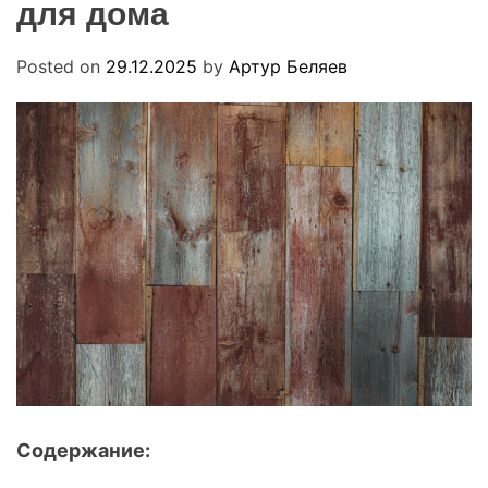
для дома
R
u
M
a
O
D
Posted on
29.12.2025
by
Артур Беляев
E
Содержание: