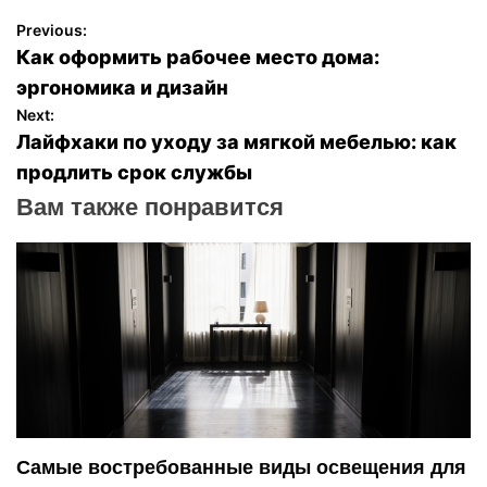
Previous:
Н
Как оформить рабочее место дома:
а
эргономика и дизайн
Next:
в
Лайфхаки по уходу за мягкой мебелью: как
продлить срок службы
и
Вам также понравится
г
а
ц
и
я
п
Самые востребованные виды освещения для