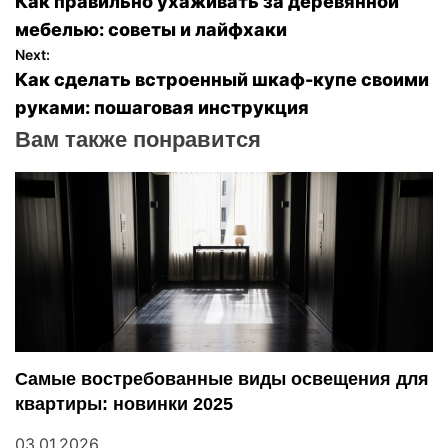
Как правильно ухаживать за деревянной
а
мебелью: советы и лайфхаки
Next:
в
Как сделать встроенный шкаф-купе своими
руками: пошаговая инструкция
и
Вам также понравится
г
а
ц
и
я
п
Самые востребованные виды освещения для
квартиры: новинки 2025
о
03.01.2026