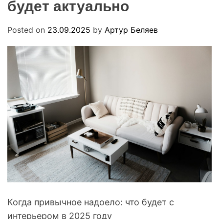
будет актуально
R
u
M
a
O
D
Posted on
23.09.2025
by
Артур Беляев
E
Когда привычное надоело: что будет с
интерьером в 2025 году