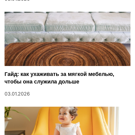
з
а
п
и
с
я
Гайд: как ухаживать за мягкой мебелью,
м
чтобы она служила дольше
03.01.2026