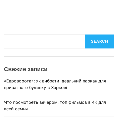
S
SEARCH
e
a
r
c
Свежие записи
h
«Евроворота»: як вибрати ідеальний паркан для
приватного будинку в Харкові
Что посмотреть вечером: топ фильмов в 4К для
всей семьи