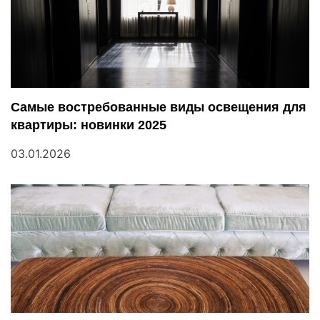
и
я
п
Самые востребованные виды освещения для
о
квартиры: новинки 2025
з
03.01.2026
а
п
и
с
я