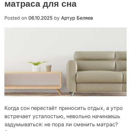
матраса для сна
R
u
M
a
O
D
Posted on
06.10.2025
by
Артур Беляев
E
Когда сон перестаёт приносить отдых, а утро
встречает усталостью, невольно начинаешь
задумываться: не пора ли сменить матрас?