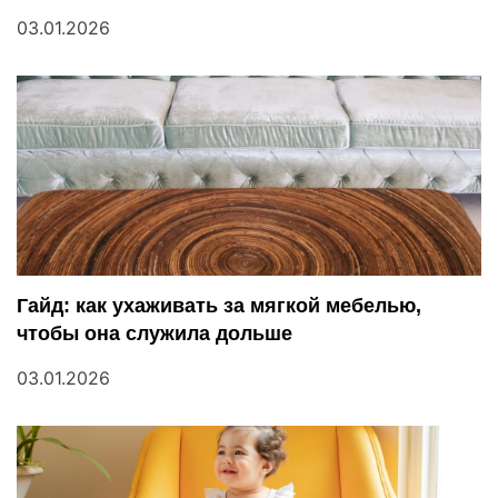
з
03.01.2026
а
п
и
с
я
м
Гайд: как ухаживать за мягкой мебелью,
чтобы она служила дольше
03.01.2026