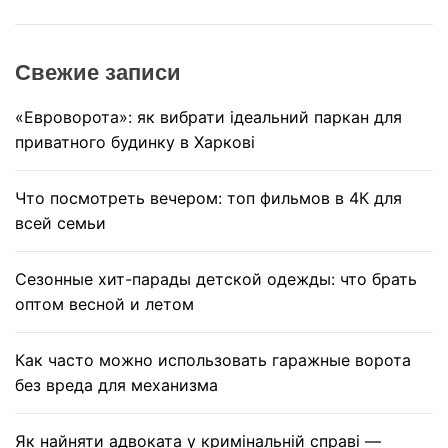
a
r
c
Свежие записи
h
«Евроворота»: як вибрати ідеальний паркан для
приватного будинку в Харкові
Что посмотреть вечером: топ фильмов в 4К для
всей семьи
Сезонные хит-парады детской одежды: что брать
оптом весной и летом
Как часто можно использовать гаражные ворота
без вреда для механизма
Як найняти адвоката у кримінальній справі —