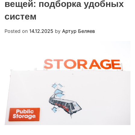
вещей: подборка удобных
R
u
M
a
O
систем
D
E
Posted on
14.12.2025
by
Артур Беляев