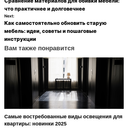
Сравнение материалов для обивки мебели:
а
что практичнее и долговечнее
Next:
в
Как самостоятельно обновить старую
мебель: идеи, советы и пошаговые
и
инструкции
г
Вам также понравится
а
ц
и
я
п
Самые востребованные виды освещения для
о
квартиры: новинки 2025