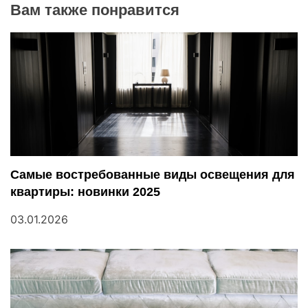
Вам также понравится
г
а
ц
и
я
п
Самые востребованные виды освещения для
квартиры: новинки 2025
о
03.01.2026
з
а
п