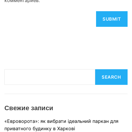
комментариев.
S
SEARCH
e
a
r
c
Свежие записи
h
«Евроворота»: як вибрати ідеальний паркан для
приватного будинку в Харкові