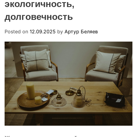
экологичность,
R
u
M
a
O
долговечность
D
E
Posted on
12.09.2025
by
Артур Беляев