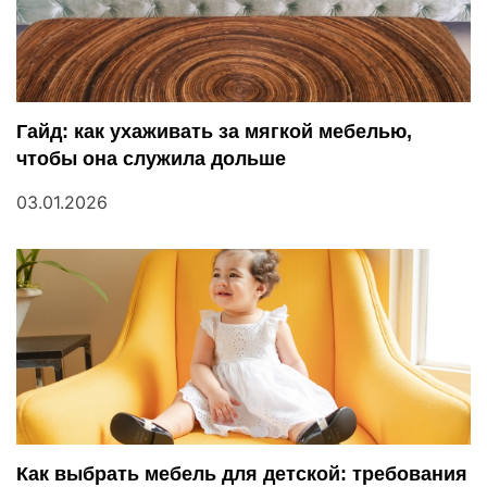
и
с
я
Гайд: как ухаживать за мягкой мебелью,
м
чтобы она служила дольше
03.01.2026
Как выбрать мебель для детской: требования