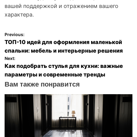
вашей поддержкой и отражением вашего
характера.
Previous:
Н
ТОП-10 идей для оформления маленькой
а
спальни: мебель и интерьерные решения
Next:
в
Как подобрать стулья для кухни: важные
параметры и современные тренды
и
Вам также понравится
г
а
ц
и