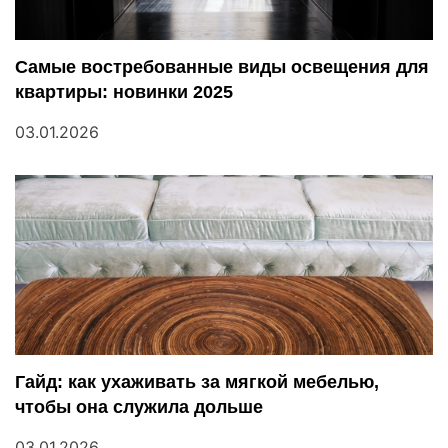
я
п
Самые востребованные виды освещения для
квартиры: новинки 2025
о
03.01.2026
з
а
п
и
с
я
Гайд: как ухаживать за мягкой мебелью,
м
чтобы она служила дольше
03.01.2026