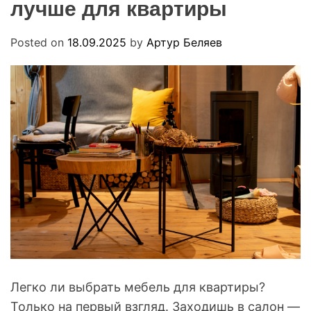
лучше для квартиры
R
u
M
a
O
D
Posted on
18.09.2025
by
Артур Беляев
E
Легко ли выбрать мебель для квартиры?
Только на первый взгляд. Заходишь в салон —