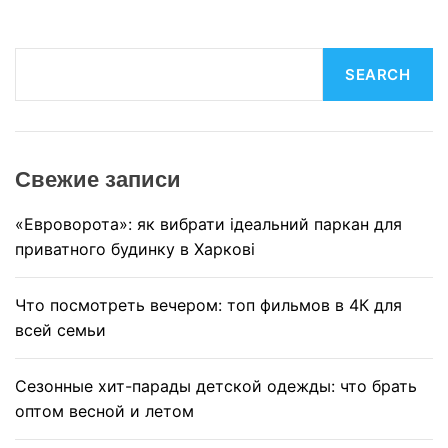
S
SEARCH
e
a
r
c
Свежие записи
h
«Евроворота»: як вибрати ідеальний паркан для
приватного будинку в Харкові
Что посмотреть вечером: топ фильмов в 4К для
всей семьи
Сезонные хит-парады детской одежды: что брать
оптом весной и летом