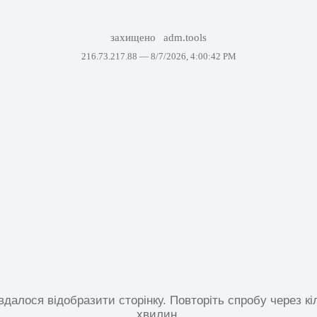
захищено
adm.tools
216.73.217.88 —
8/7/2026, 4:00:42 PM
вдалося відобразити сторінку. Повторіть спробу через кі
хвилин.