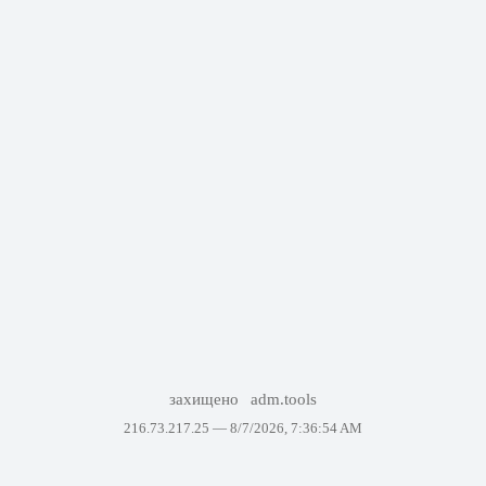
захищено
adm.tools
216.73.217.25 —
8/7/2026, 7:36:54 AM