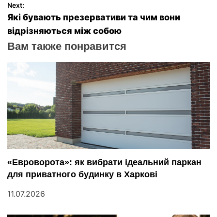
Next:
в
Які бувають презервативи та чим вони
відрізняються між собою
и
Вам также понравится
г
а
ц
и
я
п
«Евроворота»: як вибрати ідеальний паркан
для приватного будинку в Харкові
о
11.07.2026
з