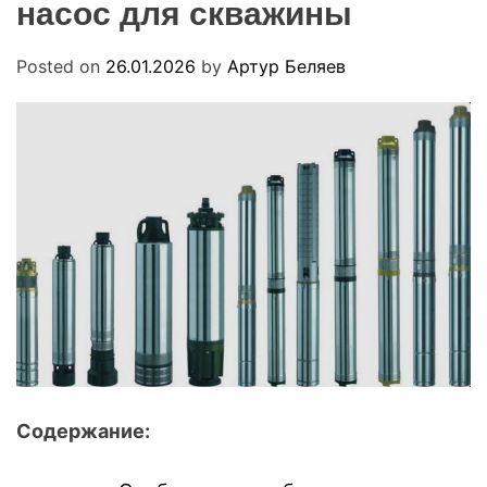
насос для скважины
R
u
M
a
O
D
Posted on
26.01.2026
by
Артур Беляев
E
Содержание: