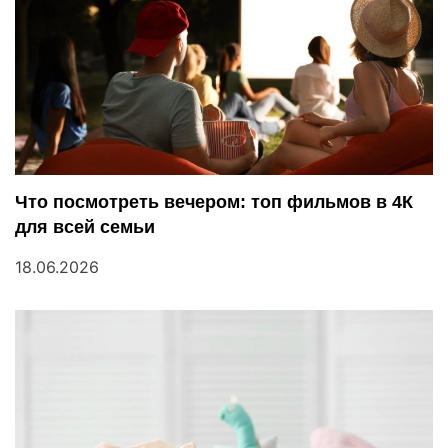
а
п
и
с
я
Что посмотреть вечером: топ фильмов в 4К
м
для всей семьи
18.06.2026