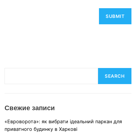
S
SEARCH
e
a
r
c
Свежие записи
h
«Евроворота»: як вибрати ідеальний паркан для
приватного будинку в Харкові