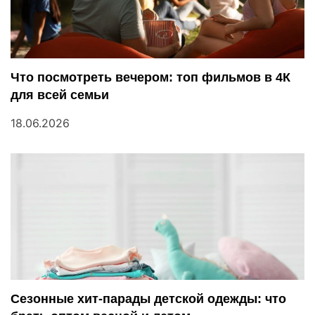
и
с
я
Что посмотреть вечером: топ фильмов в 4К
м
для всей семьи
18.06.2026
Сезонные хит-парады детской одежды: что