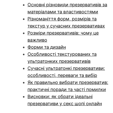
Основні різновиди презервативів за
матеріалами та властивостями
Різноманіття форм, розмірів та
текстур у сучасних презервативах
Розміри презервативів: чому це
важливо
Форми та дизайн
Особливості текстурованих та
ультратонких презервативів
Сучасні ультратонкі презервативи:
особливості, переваги та вибір
Як правильно вибрати презерватив:
практичні поради та часті помилки
Висновки: як обрати ідеальні
презервативи у секс шопі онлайн