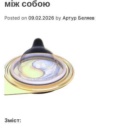
між собою
R
u
M
a
O
D
Posted on
09.02.2026
by
Артур Беляев
E
Зміст: