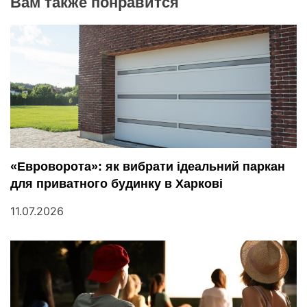
Вам также понравится
г
а
ц
и
я
п
«Евроворота»: як вибрати ідеальний паркан
для приватного будинку в Харкові
о
11.07.2026
з
а
п