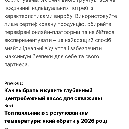
поєднанні індивідуальних потреб із
характеристиками виробу. Використовуйте
лише сертифіковану продукцію, обирайте
перевірені онлайн-платформи та не бійтеся
експериментувати – це найкращий спосіб
знайти ідеальні відчуття і забезпечити
максимум безпеки для себе та свого
партнера.
Previous:
Н
Как выбрать и купить глубинный
а
центробежный насос для скважины
Next:
в
Топ паяльників з регулюванням
температури: який обрати у 2026 році
и