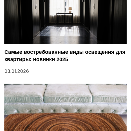
ц
и
я
п
Самые востребованные виды освещения для
квартиры: новинки 2025
о
03.01.2026
з
а
п
и
с