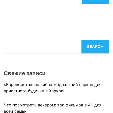
S
SEARCH
e
a
r
c
Свежие записи
h
«Евроворота»: як вибрати ідеальний паркан для
приватного будинку в Харкові
Что посмотреть вечером: топ фильмов в 4К для
всей семьи