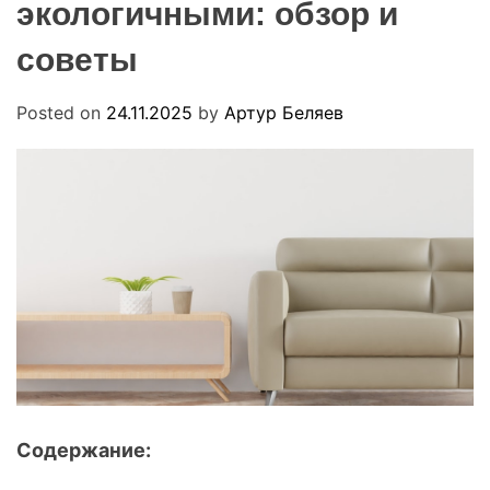
экологичными: обзор и
R
u
M
a
O
советы
D
E
Posted on
24.11.2025
by
Артур Беляев
Содержание: