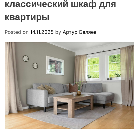
классический шкаф для
R
u
M
a
O
квартиры
D
E
Posted on
14.11.2025
by
Артур Беляев