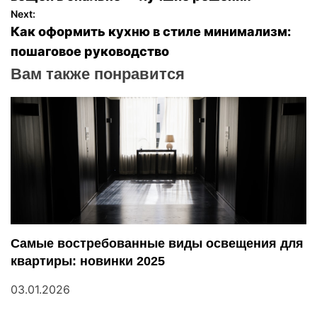
Next:
в
Как оформить кухню в стиле минимализм:
пошаговое руководство
и
Вам также понравится
г
а
ц
и
я
п
Самые востребованные виды освещения для
квартиры: новинки 2025
о
03.01.2026
з