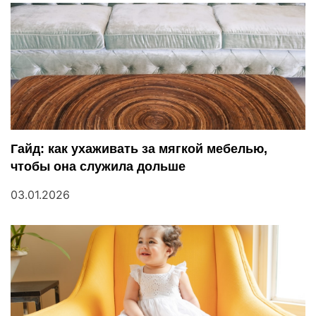
а
п
и
с
я
Гайд: как ухаживать за мягкой мебелью,
м
чтобы она служила дольше
03.01.2026