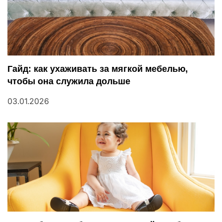
и
с
я
Гайд: как ухаживать за мягкой мебелью,
м
чтобы она служила дольше
03.01.2026