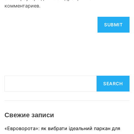
комментариев.
S
SEARCH
e
a
r
c
Свежие записи
h
«Евроворота»: як вибрати ідеальний паркан для