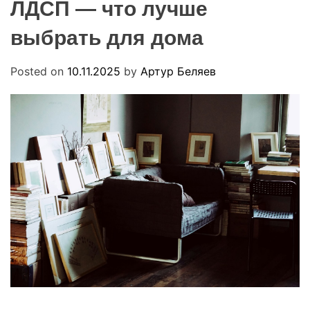
ЛДСП — что лучше
R
u
M
a
O
выбрать для дома
D
E
Posted on
10.11.2025
by
Артур Беляев