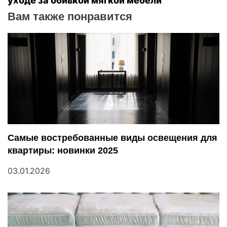
уходе за обивкой мягкой мебели
и
Вам также понравится
г
а
ц
и
я
п
Самые востребованные виды освещения для
квартиры: новинки 2025
о
03.01.2026
з
а
п